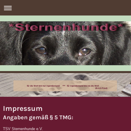
für die Welt bist nur irgendjemand *** für irgendjemand bist du die Welt
(Erich Fried)
Impressum
Angaben gemäß § 5 TMG:
TSV Sternenhunde e.V.